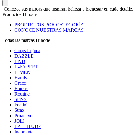
Conozca sus marcas que inspiran belleza y bienestar en cada detalle.
Productos Hinode
PRODUCTOS POR CATEGORÍA
CONOCE NUESTRAS MARCAS
Todas las marcas Hinode
Corps Lígnea
DAZZLE
HND
H-EXPERT
H-MEN
Hands
Grace
Empire
Routine
SENS
Feelin'
Strax
Proactive
JOLI
LATTITUDE
Inebriante