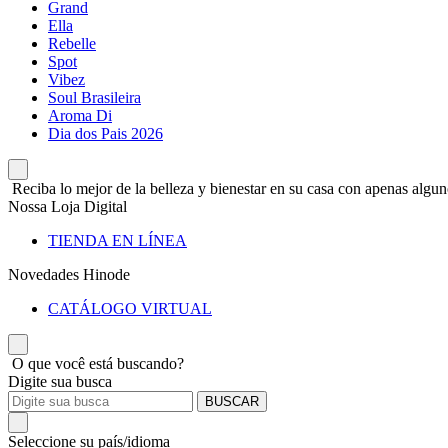
Grand
Ella
Rebelle
Spot
Vibez
Soul Brasileira
Aroma Di
Dia dos Pais 2026
Reciba lo mejor de la belleza y bienestar en su casa con apenas alguno
Nossa Loja Digital
TIENDA EN LÍNEA
Novedades Hinode
CATÁLOGO VIRTUAL
O que você está buscando?
Digite sua busca
BUSCAR
Seleccione su país/idioma