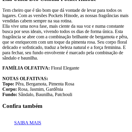
Tem cheiro que é tão bom que dá vontade de levar para todos os
lugares. Com as versões Pockets Hinode, as nossas fragrâncias mais
vendidas cabem sempre na sua rotina.
Ella vive uma nova fase, mais ciente da sua voz e numa constante
busca por seus ideais, vivendo todos os dias de forma única. Esta
fragrância se abre com a combinação brilhante de bergamota e pêra,
que se enriquecem com um toque da pimenta rosa. Seu corpo floral
delicado e sofisticado, traduz a beleza natural e a força feminina. E
para fechar, seu fundo envolvente é marcado pela combinação de
sândalo e baunilha.
FAMÍLIA OLFATIVA:
Floral Elegante
NOTAS OLFATIVAS:
Topo:
Pêra, Bergamota, Pimenta Rosa
Corpo:
Rosa, Jasmim, Gardênia
Fundo:
Sândalo, Baunilha, Patchouli
Confira também
SAIBA MAIS