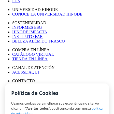
FDS
UNIVERSIDAD HINODE
CONOCE LA UNIVERSIDAD HINODE
SOSTENIBILIDAD
INFORMES ESG
HINODE IMPACTA
INSTITUTO FAR
BELEZA ALÉM DO FRASCO
COMPRA EN LÍNEA
CATÁLOGO VIRTUAL
TIENDA EN LÍNEA
CANAL DE ATENCIÓN
ACESSE AQUI
CONTACTO
ASESORÍA DE PRENSA
TRABAJA CON NOSOTROS
Política de Cookies
Usamos cookies para melhorar sua experiência no site. Ao
© HINODE GROUP 2024
clicar em
"Aceitar todos"
, você concorda com nossa
política
|
de privacidade
.