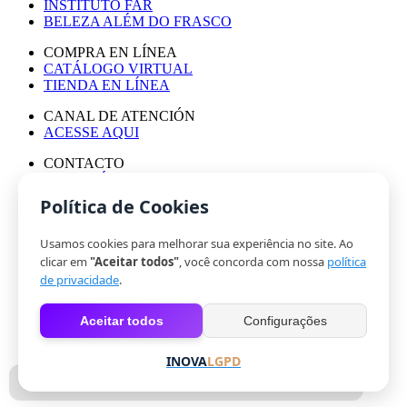
INSTITUTO FAR
BELEZA ALÉM DO FRASCO
COMPRA EN LÍNEA
CATÁLOGO VIRTUAL
TIENDA EN LÍNEA
CANAL DE ATENCIÓN
ACESSE AQUI
CONTACTO
ASESORÍA DE PRENSA
TRABAJA CON NOSOTROS
Política de Cookies
Usamos cookies para melhorar sua experiência no site. Ao
© HINODE GROUP 2024
clicar em
"Aceitar todos"
, você concorda com nossa
política
|
de privacidade
.
CÓDIGO DE ÉTICA
|
Aceitar todos
Configurações
POLÍTICA DE PRIVACIDAD
|
COOKIES
INOVA
LGPD