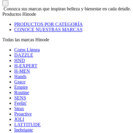
Conozca sus marcas que inspiran belleza y bienestar en cada detalle.
Productos Hinode
PRODUCTOS POR CATEGORÍA
CONOCE NUESTRAS MARCAS
Todas las marcas Hinode
Corps Lígnea
DAZZLE
HND
H-EXPERT
H-MEN
Hands
Grace
Empire
Routine
SENS
Feelin'
Strax
Proactive
JOLI
LATTITUDE
Inebriante